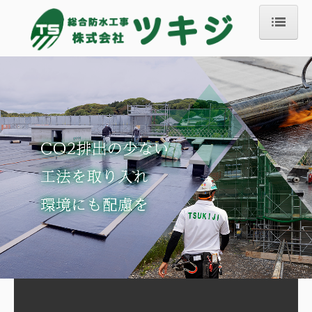
ＨＯＭＥ
事業内容
防水工事
建物リニューアル工事
工事実績
会社情報
ＳＤＧｓの取組
採用情報