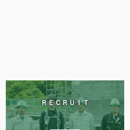
ＲＥＣＲＵＩＴ